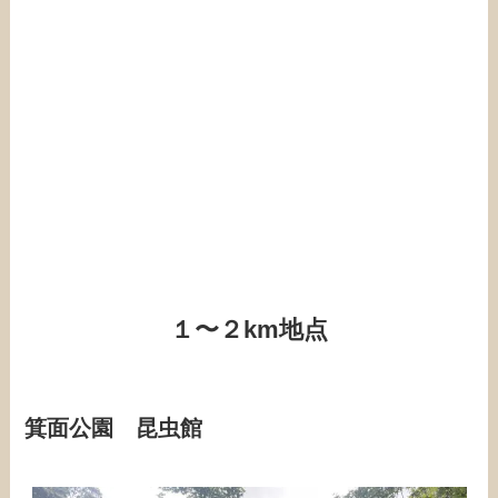
１〜２km地点
箕面公園 昆虫館