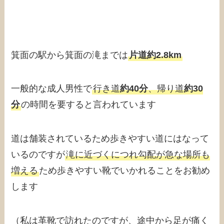
箕面の駅から箕面の滝までは
片道約2.8km
一般的な成人男性で
行き道
約40分
、帰り道
約30
分
の時間を要すると言われています
道は舗装されているため歩きやすい道にはなって
いるのですが
滝に近づくにつれ勾配が急な場所も
増える
ため歩きやすい靴でいかれることをお勧め
します
（私は革靴で訪れたのですが、途中から足が痛く