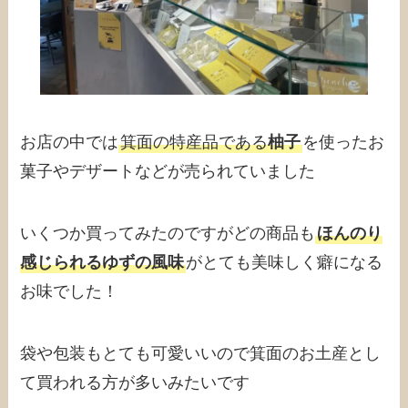
お店の中では
箕面の特産品である
柚子
を使ったお
菓子やデザートなどが売られていました
いくつか買ってみたのですがどの商品も
ほんのり
感じられるゆずの風味
がとても美味しく癖になる
お味でした！
袋や包装もとても可愛いいので箕面のお土産とし
て買われる方が多いみたいです