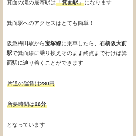
箕面の滝の最寄駅は
「
箕面駅
」
になります
箕面駅へのアクセスはとても簡単！
阪急梅田駅から
宝塚線
に乗車したら、
石橋阪大前
駅
で箕面線に乗り換えそのまま終点まで行けば箕
面駅に辿り着くことができます
片道の運賃は
280円
所要時間は
26分
となっています