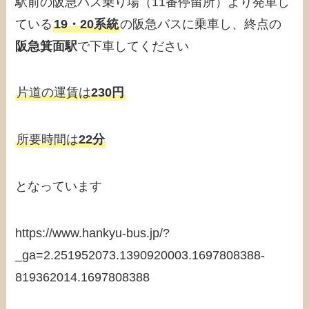
駅前の阪急バス乗り場（11番停留所）より発車し
ている
19・20系統
の阪急バスに乗車し、終点の
阪急箕面駅
で下車してください
片道の運賃は
230円
所要時間は
22分
となっています
https://www.hankyu-bus.jp/?
_ga=2.251952073.1390920003.1697808388-
819362014.1697808388