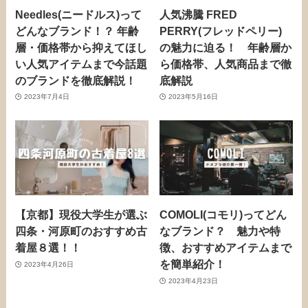
Needles(ニードルス)って
人気沸騰 FRED
どんなブランド！？ 年齢
PERRY(フレッドペリー)
層・価格帯から抑えてほし
の魅力に迫る！ 年齢層か
い人気アイテムまで今話題
ら価格帯、人気商品まで徹
のブランドを徹底解説！
底解説
2023年7月4日
2023年5月16日
【京都】現役大学生が選ぶ
COMOLI(コモリ)ってどん
四条・河原町のおすすめ古
なブランド？ 魅力や特
着屋８選！！
徴、おすすめアイテムまで
を簡単紹介！
2023年4月26日
2023年4月23日