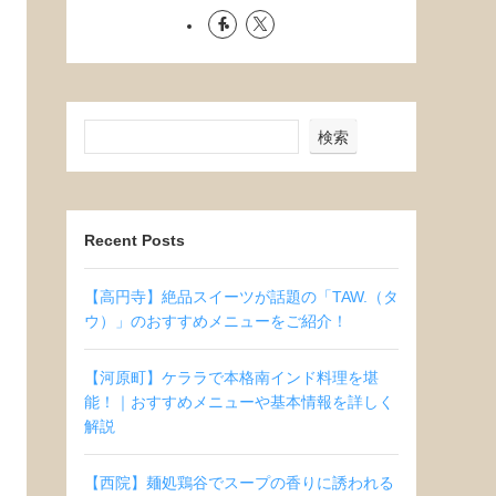
検索
Recent Posts
【高円寺】絶品スイーツが話題の「TAW.（タ
ウ）」のおすすめメニューをご紹介！
【河原町】ケララで本格南インド料理を堪
能！｜おすすめメニューや基本情報を詳しく
解説
【西院】麺処鶏谷でスープの香りに誘われる