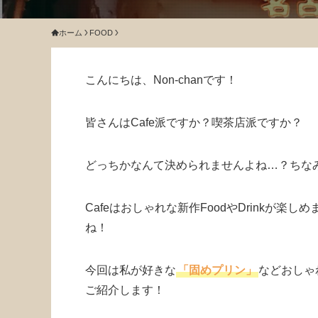
ホーム
FOOD
こんにちは、Non-chanです！
皆さんはCafe派ですか？喫茶店派ですか？
どっちかなんて決められませんよね…？ちなみ
Cafeはおしゃれな新作FoodやDrinkが
ね！
今回は私が好きな
「固めプリン」
などおしゃれ
ご紹介します！